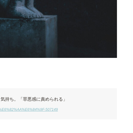
う気持ち。「罪悪感に責められる」
%AA%E6%82%AA%E6%84%9F-507149