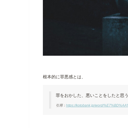
根本的に罪悪感とは、
罪をおかした、悪いことをしたと思
引用：
https://kotobank.jp/word/%E7%BD