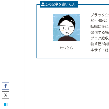
この記事を書いた人
ブラック企
30～40
転職に役に
発信する福
ブログ総収
執筆歴5年
たつとら
本サイトは